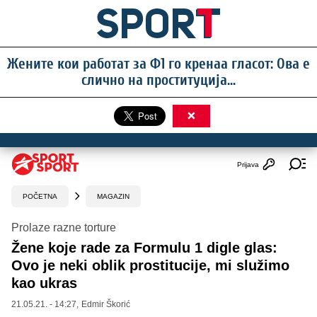
Жените кои работат за Ф1 го кренаа гласот: Ова е
слично на проституција...
×