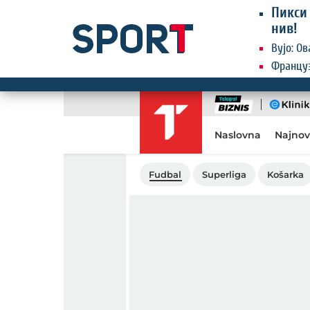
Пикси 
нив!
Вујо: О
Француз