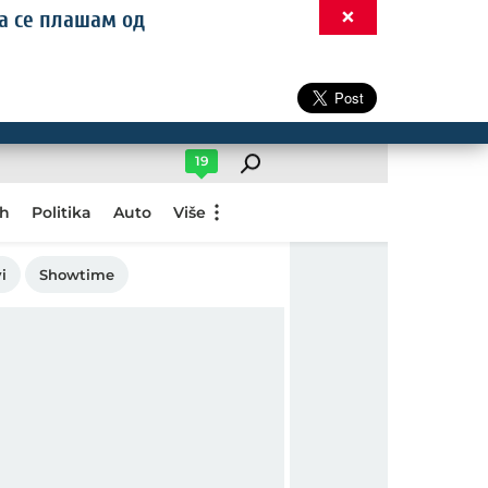
×
да се плашам од