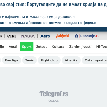
во свој стил: Португалците да не имаат крилја па 
ва е најголемата измама која сум ја доживеал!
ите го вмешаа и Ѓоковиќ во големиот скандал со Циципас!