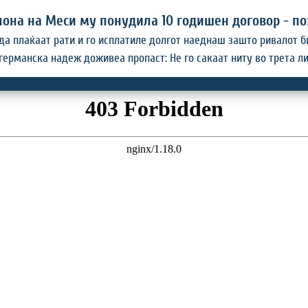
лона на Меси му понудила 10 годишен договор - по
да плаќаат рати и го исплатиле долгот наеднаш зашто ривалот бил
германска надеж доживеа пропаст: Не го сакаат ниту во трета ли