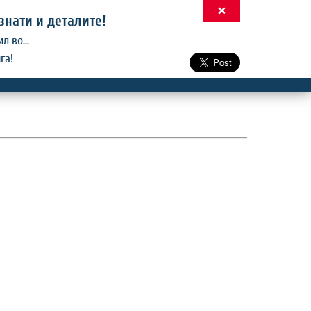
×
знати и деталите!
 во...
га!