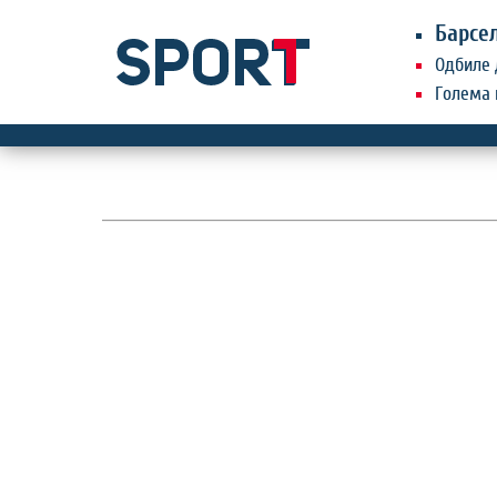
Барсе
Одбиле 
Голема 